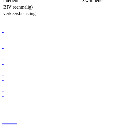
interieur
Zwart leder
BIV (eenmalig)
verkeersbelasting
+13