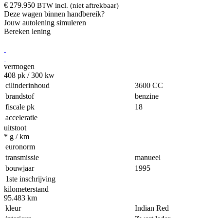
€ 279.950
BTW
incl. (niet aftrekbaar)
Deze wagen binnen handbereik?
Jouw autolening simuleren
Bereken lening
vermogen
408
pk / 300 kw
cilinderinhoud
3600 CC
brandstof
benzine
fiscale pk
18
acceleratie
uitstoot
*
g / km
euronorm
transmissie
manueel
bouwjaar
1995
1ste inschrijving
kilometerstand
95.483
km
kleur
Indian Red