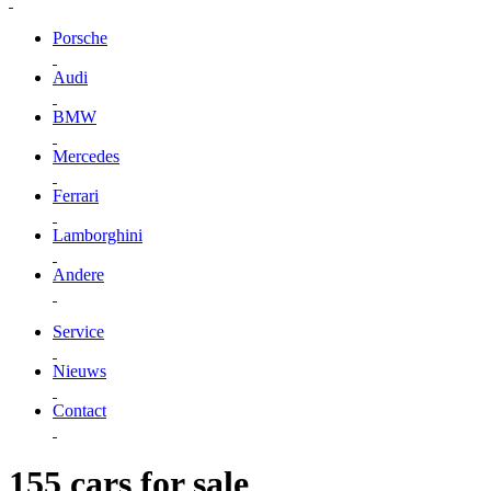
Porsche
Audi
BMW
Mercedes
Ferrari
Lamborghini
Andere
Service
Nieuws
Contact
155 cars for sale