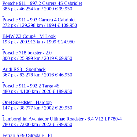
Porsche 911 - 997.2 Carrera 4S Cabriolet
385 pk / 46.254 km / 2009
€ 99.950
Porsche 911 - 993 Carrera 4 Cabriolet
272 pk / 129.298 km / 1994
€ 109.950
BMW Z3 Coupé - M-Look
193 pk / 200.913 km / 1999
€ 24.950
Porsche 718 boxster - 2.0
300 pk / 25.999 km / 2019
€ 69.950
Audi RS3 - Sportback
367 pk / 63.278 km / 2016
€ 46.950
Porsche 911 - 992.2 Targa 4S
480 pk / 4.100 km / 2026
€ 189.950
Opel Speedster - Hardtop
147 pk / 38.777 km / 2002
€ 29.950
Lamborghini Aventador Ultimae Roadster - 6.4 V12 LP780-4
780 pk / 7.000 km / 2022
€ 799.950
Ferrari SF90 Stradale - F1