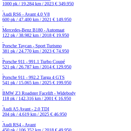
1000 pk / 19.284 km / 2023
€ 349.950
Audi RS6 - Avant 4.0 V8
600 pk / 47.400 km / 2021
€ 149.950
Mercedes-Benz B180 - Automaat
122 pk / 38.982 km / 2018
€ 19.950
Porsche Taycan - Sport Turismo
381 pk / 24.770 km / 2023
€ 74.950
Porsche 911 - 991.1 Turbo Coupé
521 pk / 26.787 km / 2014
€ 129.950
Porsche 911 - 992.2 Targa 4 GTS
541 pk / 15.065 km / 2025
€ 199.950
BMW Z3 Roadster Facelift - Widebody
118 pk / 142.316 km / 2001
€ 16.950
Audi A5 Avant - 2.0 TDI
204 pk / 4.619 km / 2025
€ 46.950
Audi RS4 - Avant
450 pk / 106.352 km / 2018
€ 49.950