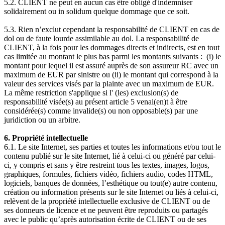
5.2. CLIENT ne peut en aucun cas être obligé d'indemniser
solidairement ou in solidum quelque dommage que ce soit.
5.3. Rien n’exclut cependant la responsabilité de CLIENT en cas de
dol ou de faute lourde assimilable au dol. La responsabilité de
CLIENT, à la fois pour les dommages directs et indirects, est en tout
cas limitée au montant le plus bas parmi les montants suivants : (i) le
montant pour lequel il est assuré auprès de son assureur RC avec un
maximum de EUR par sinistre ou (ii) le montant qui correspond à la
valeur des services visés par la plainte avec un maximum de EUR.
La même restriction s'applique si l' (les) exclusion(s) de
responsabilité visée(s) au présent article 5 venai(en)t à être
considérée(s) comme invalide(s) ou non opposable(s) par une
juridiction ou un arbitre.
6. Propriété intellectuelle
6.1. Le site Internet, ses parties et toutes les informations et/ou tout le
contenu publié sur le site Internet, lié à celui-ci ou généré par celui-
ci, y compris et sans y être restreint tous les textes, images, logos,
graphiques, formules, fichiers vidéo, fichiers audio, codes HTML,
logiciels, banques de données, l’esthétique ou tout(e) autre contenu,
création ou information présents sur le site Internet ou liés à celui-ci,
relèvent de la propriété intellectuelle exclusive de CLIENT ou de
ses donneurs de licence et ne peuvent être reproduits ou partagés
avec le public qu’après autorisation écrite de CLIENT ou de ses