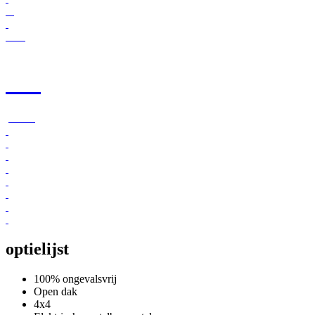
+25
photos
optielijst
100% ongevalsvrij
Open dak
4x4