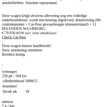
autoliefhebber. Absolute toptoestand.
Deze wagen krijgt alvorens aflevering nog een volledige
onderhoudsbeurt, wordt met keuring afgeleverd, detailverslag (80-
controlepunten + Car-Pass gewaarborgde kilometerstand) + 12
MAANDEN WAARBORG.
€ 79.950
BTW
incl. (niet aftrekbaar)
Check Car-Pass
Deze wagen binnen handbereik?
Jouw autolening simuleren
Bereken lening
vermogen
250
pk / 184 kw
cilinderinhoud
3600CC
brandstof
fiscale pk
18
uitstoot
*
g / km